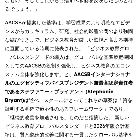
なもの、そしてこれから目指すべき姿を反映したものとな
るでしょう。」
AACSBが提案した基準は、学習成果のより明確なエビデ
ンスからカリキュラム、研究、社会的影響の間のより強固
な結びつきまで、ビジネス教育が厳しい監視と高まる期待
に直面している時期に発表された。 「ビジネス教育グロ
ーバルスタンダードの導入は、グローバルな基準策定機関
としてのAACSBの役割を強化し、ビジネス教育のエコシ
ステム全体を強化します」と、
AACSBインターナショナ
ルのエグゼクティブバイスプレジデント兼最高認定責任者
であるステファニー・ブライアント (Stephanie
Bryant)
は述べ、スクールにとってこれらの草案は「質を
証明する明確で適応性のあるフレームワーク」であり、
「継続的改善を加速させる」ものだと指摘した。 新しい
ビジネス教育グローバルスタンダードと2026年版会計基
準は、質と継続的改善に関する一貫したグローバル基準を