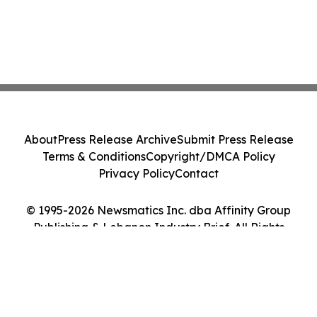
About
Press Release Archive
Submit Press Release
Terms & Conditions
Copyright/DMCA Policy
Privacy Policy
Contact
© 1995-2026 Newsmatics Inc. dba Affinity Group
Publishing & Lebanon Industry Brief. All Rights
Reserved.
Cookie Settings / Your Privacy Choices