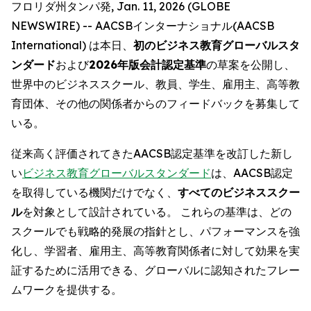
フロリダ州タンパ発, Jan. 11, 2026 (GLOBE
NEWSWIRE) -- AACSBインターナショナル(AACSB
International) は本日、
初のビジネス教育グローバルスタ
ンダード
および
2026年版会計認定基準
の草案を公開し、
世界中のビジネススクール、教員、学生、雇用主、高等教
育団体、その他の関係者からのフィードバックを募集して
いる。
従来高く評価されてきたAACSB認定基準を改訂した新し
い
ビジネス教育グローバルスタンダード
は、AACSB認定
を取得している機関だけでなく、
すべてのビジネススクー
ル
を対象として設計されている。 これらの基準は、どの
スクールでも戦略的発展の指針とし、パフォーマンスを強
化し、学習者、雇用主、高等教育関係者に対して効果を実
証するために活用できる、グローバルに認知されたフレー
ムワークを提供する。